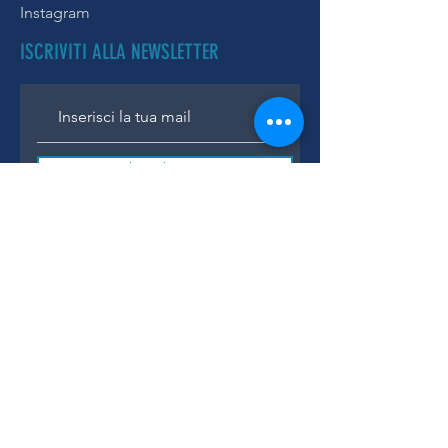
Instagram
ISCRIVITI ALLA NEWSLETTER
Subscribe Now
Thanks for subscribing
IL NEGOZIO
Via S. Caterina da Siena, 24
22066 Mariano Comense (Co)
Italia
Cell.
328 9189993