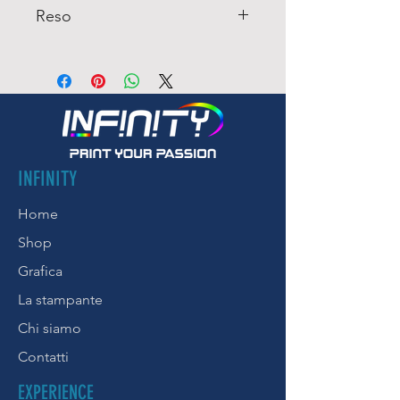
Dimensioni: 26x17 cm
Reso
Essendo un prodotto
personalizzato, non è possibile
richiedere il reso.
INFINITY
Home
Shop
Grafica
La stampante
Chi siamo
Contatti
EXPERIENCE