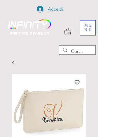
Accedi
ME
NU