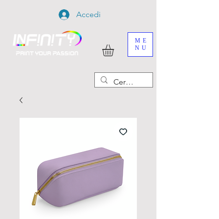
Accedi
ME
NU