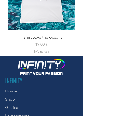
T-shirt Save the oceans
Prezzo
19,00 €
IVA inclusa
INFINITY
Home
Shop
Grafica
La stampante