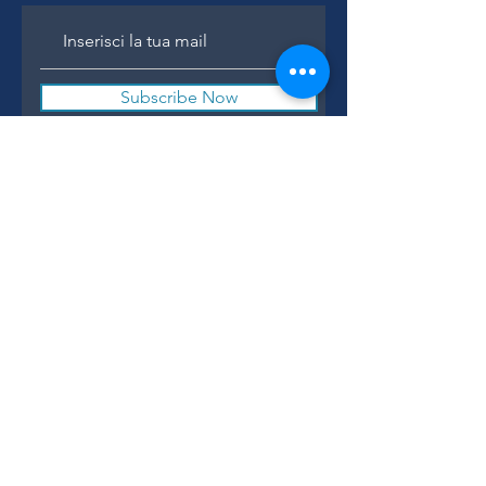
Subscribe Now
Thanks for subscribing
IL NEGOZIO
Via S. Caterina da Siena, 24
22066 Mariano Comense (Co)
Italia
Cell.
328 9189993
infinitybyceramix@gmail.com
I NOSTRI ORARI